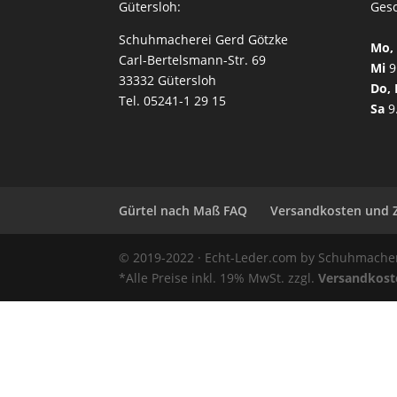
Gütersloh:
Gesc
Schuhmacherei Gerd Götzke
Mo, 
Carl-Bertelsmann-Str. 69
Mi
9
33332 Gütersloh
Do, 
Tel. 05241-1 29 15
Sa
9
Gürtel nach Maß FAQ
Versandkosten und 
© 2019-2022 · Echt-Leder.com by Schuhmachere
*Alle Preise inkl. 19% MwSt. zzgl.
Versandkost