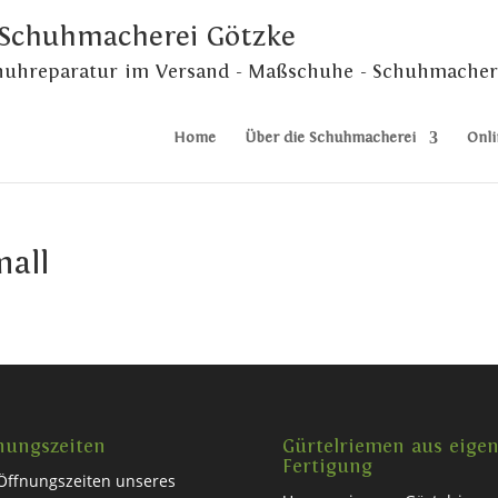
 Schuhmacherei Götzke
chuhreparatur im Versand - Maßschuhe - Schuhmacher
Home
Über die Schuhmacherei
Onli
mall
nungszeiten
Gürtelriemen aus eigen
Fertigung
Öffnungszeiten unseres