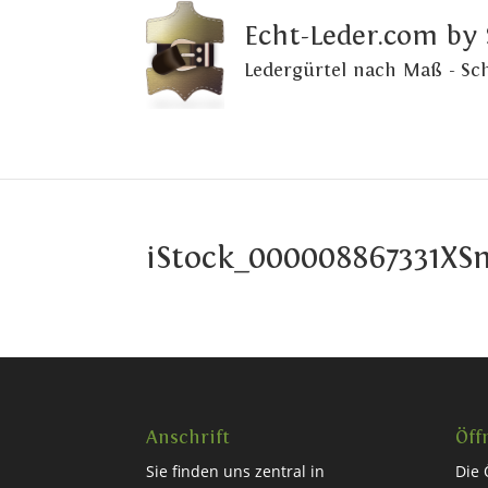
Echt-Leder.com by
Ledergürtel nach Maß - S
iStock_000008867331XS
Anschrift
Öff
Sie finden uns zentral in
Die 