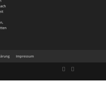
n
nach
it
n,
itten
lärung
Impressum