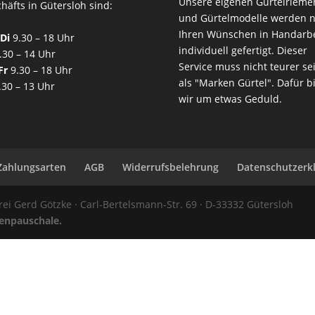
Unsere eigenen Gürtelrieme
häfts in Gütersloh sind:
und Gürtelmodelle werden 
Ihren Wünschen in Handarbe
Di
9.30 – 18 Uhr
individuell gefertigt. Dieser
.30 – 14 Uhr
Service muss nicht teurer sei
Fr
9.30 – 18 Uhr
als "Marken Gürtel". Dafür b
.30 – 13 Uhr
wir um etwas Geduld.
Zahlungsarten
AGB
Widerrufsbelehrung
Datenschutzerk
i Gerd Götzke · Carl-Bertelsmann-Str. 69 · D-33332 Gütersloh
enpauschale.