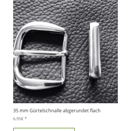
35 mm Gürtelschnalle abgerundet flach
6,95
€
*