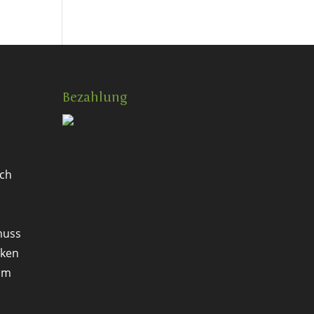
Bezahlung
ch
muss
rken
 um