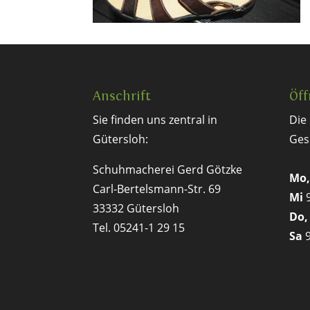
Anschrift
Öff
Sie finden uns zentral in
Die
Gütersloh:
Ges
Schuhmacherei Gerd Götzke
Mo,
Carl-Bertelsmann-Str. 69
Mi
9
33332 Gütersloh
Do,
Tel. 05241-1 29 15
Sa
9