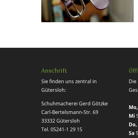
Anschrift
Öff
Sie finden uns zentral in
Die
Gütersloh:
Ges
Schuhmacherei Gerd Götzke
Mo,
Carl-Bertelsmann-Str. 69
Mi
9
33332 Gütersloh
Do,
Tel. 05241-1 29 15
Sa
9