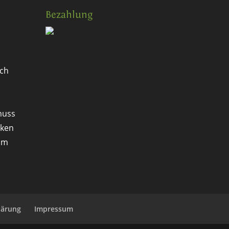
Bezahlung
ch
muss
rken
 um
lärung
Impressum