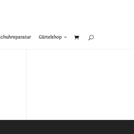
i
Schuhreparatur
Gürtelshop