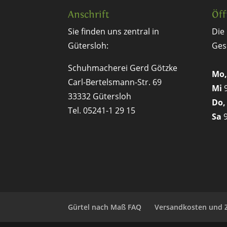
Anschrift
Öff
Sie finden uns zentral in
Die
Gütersloh:
Ges
Schuhmacherei Gerd Götzke
Mo,
Carl-Bertelsmann-Str. 69
Mi
9
33332 Gütersloh
Do,
Tel. 05241-1 29 15
Sa
9
Gürtel nach Maß FAQ
Versandkosten und 