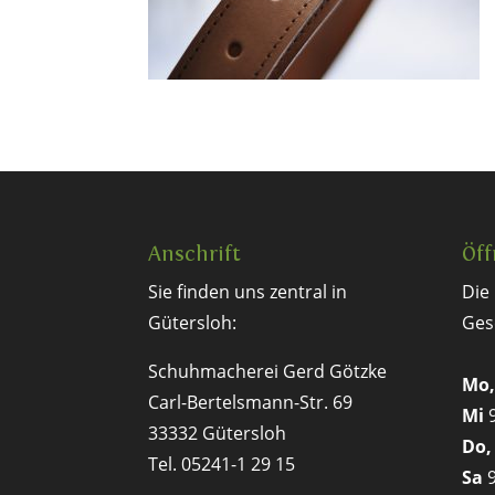
Anschrift
Öff
Sie finden uns zentral in
Die
Gütersloh:
Ges
Schuhmacherei Gerd Götzke
Mo,
Carl-Bertelsmann-Str. 69
Mi
9
33332 Gütersloh
Do,
Tel. 05241-1 29 15
Sa
9